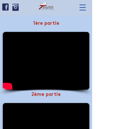
1ère partie
2ème partie