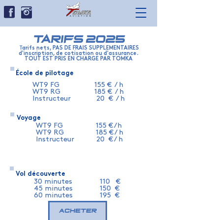
TARIFS 2025
T
arifs nets, PAS DE FRAIS SUPPLEMENTAIRES
d'inscription, de cotisation ou d'assurance.
TOUT EST PRIS EN CHARGE PAR TOMKA
École de pilotage
WT9 FG
155 € / h
WT9 RG
185 € / h
Instructeur
20 € / h
Voyage
WT9 FG
155 € /h
WT9 RG
185 € / h
Instructeur
20 € / h
Vol découverte
30 minutes
110 €
45 minutes
150 €
60 minutes
195 €
Acheter