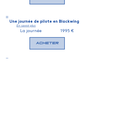
Une journée de pilote en Blackwing
En savoir plus
La journée
1995 €
Acheter
Ajouter du temps de vol
Par tranche de 5 €
Acheter
+ 15 minutes
45 €
Acheter